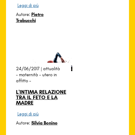
Leggi di più
Autore:
Pietro
Trabucchi
24/06/2017 |
attualità
-
maternità
-
utero in
affitto
-
L'INTIMA RELAZIONE
TRA IL FETO E LA
MADRE
Leggi di più
Autore:
Silvia Bonino