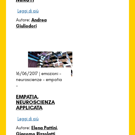
Leggi di più
Autore:
Andrea
Giuliodori
16/06/2017 |
emozioni
-
neuroscienze
-
empatia
-
EMPATIA,
NEUROSCIENZA
APPLICATA
Leggi di più
Autore:
Elena Pattini
,
Giacomo Rizzolatti