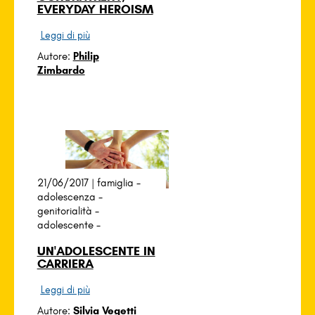
EVERYDAY HEROISM
Leggi di più
Autore:
Philip
Zimbardo
21/06/2017 |
famiglia
-
adolescenza
-
genitorialità
-
adolescente
-
UN'ADOLESCENTE IN
CARRIERA
Leggi di più
Autore:
Silvia Vegetti