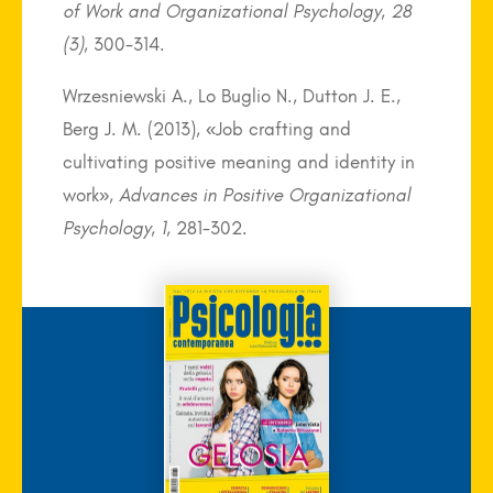
of Work and Organizational Psychology
,
28
(3)
, 300-314.
Wrzesniewski A., Lo Buglio N., Dutton J. E.,
Berg J. M. (2013), «Job crafting and
cultivating positive meaning and identity in
work»,
Advances in Positive Organizational
Psychology
,
1
, 281-302.