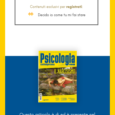
Contenuti esclusivi per
registrati
:
Decido io come tu mi fai stare
Questo articolo è di
ed è presente nel