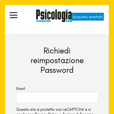
Acquista arretrati
Richiedi
reimpostazione
Password
Email
Questo sito è protetto con reCAPTCHA e si