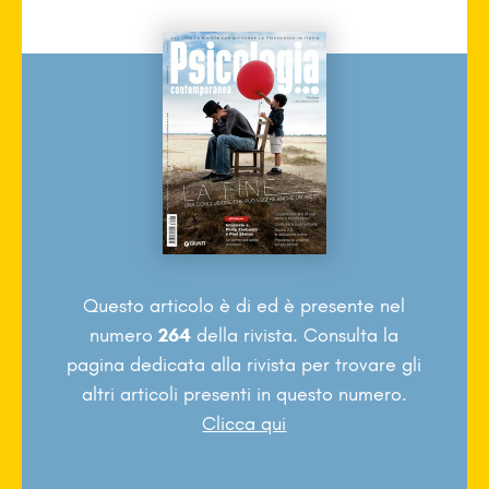
Questo articolo è di
ed è presente nel
numero
264
della rivista. Consulta la
pagina dedicata alla rivista per trovare gli
altri articoli presenti in questo numero.
Clicca qui