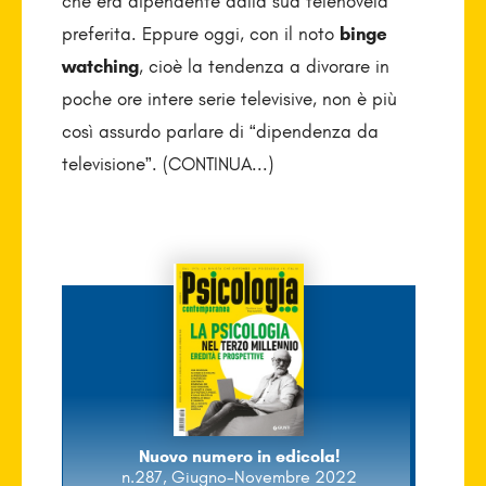
che era dipendente dalla sua telenovela
preferita. Eppure oggi, con il noto
binge
watching
, cioè la tendenza a divorare in
poche ore intere serie televisive, non è più
così assurdo parlare di “dipendenza da
televisione”. (CONTINUA...)
Nuovo numero in edicola!
n.287, Giugno-Novembre 2022