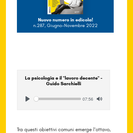
Nuovo numero in edicola!
n.287, Giugno-Novembre 2022
La psicologia e il "lavoro decente" -
Guido Sarchielli
Seek
Current
07:56
time
Play
Toggle
Mute
Tra questi obiettivi comuni emerge l’ottavo,