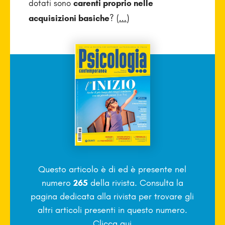
dotati sono
carenti proprio nelle
acquisizioni basiche
?
(...)
Questo articolo è di
ed è presente nel
numero
265
della rivista. Consulta la
pagina dedicata alla rivista per trovare gli
altri articoli presenti in questo numero.
Clicca qui