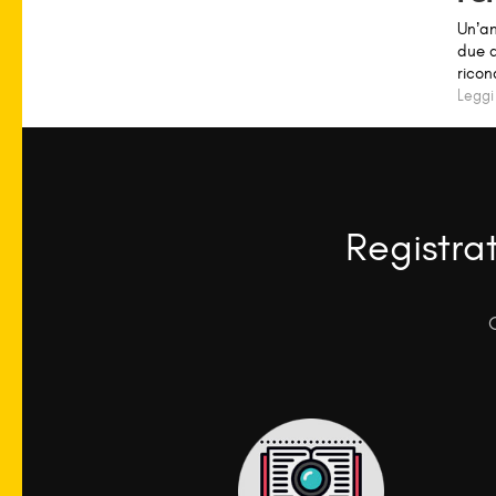
Un’an
due d
ricond
Leggi
Registra