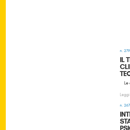
n. 27
IL
CL
TE
Le 
Leggi
n. 26
IN
ST
PS