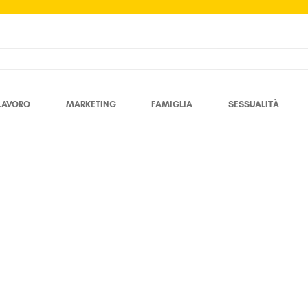
LAVORO
MARKETING
FAMIGLIA
SESSUALITÀ
Giovanni Maria Ruggiero