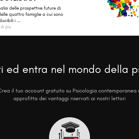
alisi delle prospettive future di
elle quattro famiglie a cui sono
ucibili i ...
 di più
ti ed entra nel mondo della p
Crea il tuo account gratuito su Psicologia contemporanea 
approfitta dei vantaggi riservati ai nostri lettori