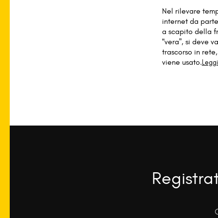
Nel rilevare tempi
internet da part
a scapito della 
“vera”, si deve v
trascorso in ret
viene usato.
Leggi
Registra