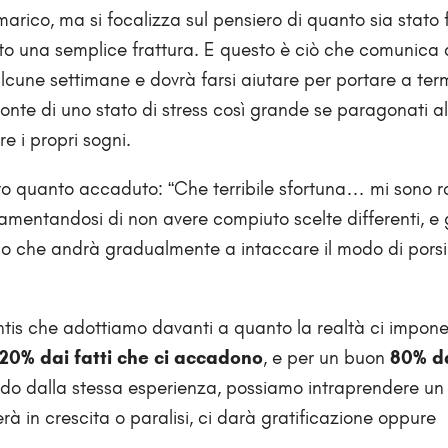
arico, ma si focalizza sul pensiero di quanto sia stato 
nto una semplice frattura. E questo è ciò che comunica a
lcune settimane e dovrà farsi aiutare per portare a ter
nte di uno stato di stress così grande se paragonati al 
re i propri sogni.
to quanto accaduto: “Che terribile sfortuna… mi sono r
 lamentandosi di non avere compiuto scelte differenti, e
do che andrà gradualmente a intaccare il modo di porsi 
ntis che adottiamo davanti a quanto la realtà ci impone
20% dai fatti che ci accadono
, e per un buon
80% d
endo dalla stessa esperienza, possiamo intraprendere un
rà in crescita o paralisi, ci darà gratificazione oppure