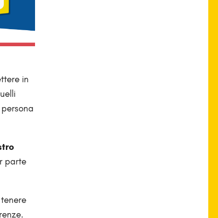
ttere in
elli
 persona
stro
r parte
 tenere
erenze.