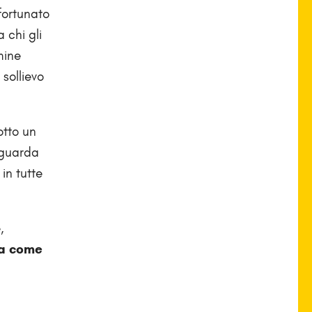
fortunato
 chi gli
mine
sollievo
otto un
 guarda
in tutte
,
a come