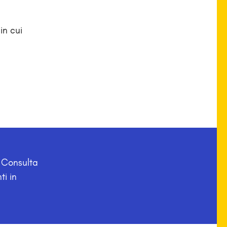
in cui
. Consulta
ti in