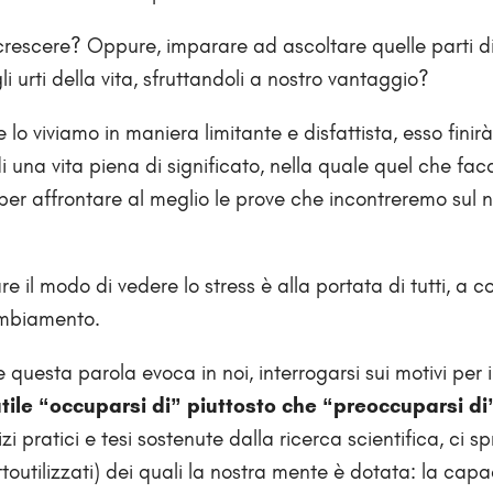
crescere? Oppure, imparare ad ascoltare quelle parti d
 urti della vita, sfruttandoli a nostro vantaggio?
 lo viviamo in maniera limitante e disfattista, esso finir
una vita piena di significato, nella quale quel che fac
per affrontare al meglio le prove che incontreremo sul n
 il modo di vedere lo stress è alla portata di tutti, a c
cambiamento.
questa parola evoca in noi, interrogarsi sui motivi per i
utile “occuparsi di” piuttosto che “preoccuparsi di
 pratici e tesi sostenute dalla ricerca scientifica, ci s
ttoutilizzati) dei quali la nostra mente è dotata: la capa