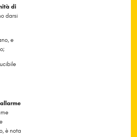
mità di
no darsi
ano, e
o;
ucibile
’allarme
game
re
o, è nota