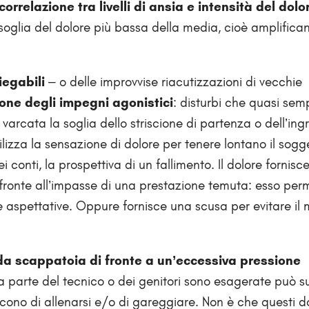
correlazione tra livelli di ansia e intensità del dolo
 soglia del dolore più bassa della media, cioè amplifica
iegabili
– o delle improvvise riacutizzazioni di vecchie
one degli impegni agonistici
: disturbi che quasi sem
arcata la soglia dello striscione di partenza o dell’ing
ilizza la sensazione di dolore per tenere lontano il sogg
 conti, la prospettiva di un fallimento. Il dolore fornisce
i fronte all’impasse di una prestazione temuta: esso per
le aspettative. Oppure fornisce una scusa per evitare il 
da scappatoia di fronte a un’eccessiva pressione
a parte del tecnico o dei genitori sono esagerate può 
scono di allenarsi e/o di gareggiare. Non è che questi do