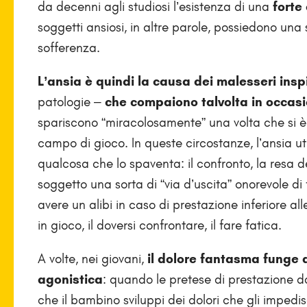
da decenni agli studiosi l’esistenza di una
forte 
soggetti ansiosi, in altre parole, possiedono una
sofferenza.
L’ansia è quindi la causa dei malesseri insp
patologie –
che compaiono talvolta in occasi
spariscono “miracolosamente” una volta che si è v
campo di gioco. In queste circostanze, l’ansia ut
qualcosa che lo spaventa: il confronto, la resa dei
soggetto una sorta di “via d’uscita” onorevole d
avere un alibi in caso di prestazione inferiore al
in gioco, il doversi confrontare, il fare fatica.
A volte, nei giovani,
il dolore fantasma funge 
agonistica
: quando le pretese di prestazione d
che il bambino sviluppi dei dolori che gli impedi