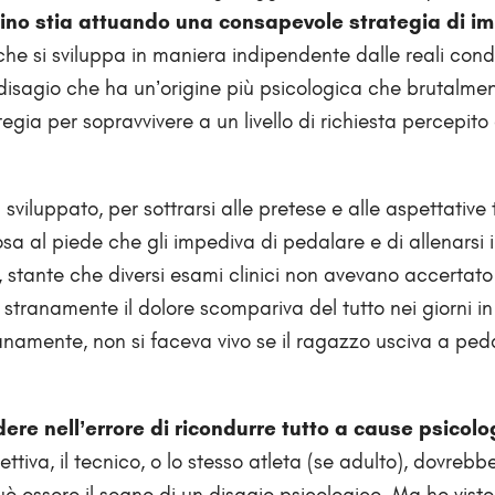
bino stia attuando una consapevole strategia di i
 che si sviluppa in maniera indipendente dalle reali cond
n disagio che ha un’origine più psicologica che brutalme
egia per sopravvivere a un livello di richiesta percepit
viluppato, per sottrarsi alle pretese e alle aspettative
sa al piede che gli impediva di pedalare e di allenarsi in 
, stante che diversi esami clinici non avevano accertat
stranamente il dolore scompariva del tutto nei giorni in 
anamente, non si faceva vivo se il ragazzo usciva a ped
re nell’errore di ricondurre tutto a cause psicolo
tiva, il tecnico, o lo stesso atleta (se adulto), dovrebb
può essere il segno di un disagio psicologico. Ma ho vist