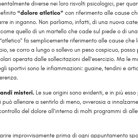
ntalmente diverse nei loro risvolti psicologici, per quan
efinito
“dolore atletico”
con riferimento alle cause ch
arre in inganno. Non parliamo, infatti, di una nuova cate
t, come quello di un martello che cade sul piede o di u
“atletico” fa semplicemente riferimento alle cause che 
pio, se corro a lungo o sollevo un peso cospicuo, posso
lari operata dalle sollecitazioni dell’esercizio. Ma le m
li sportivi sono le infiammazioni: guaine, tendini e arti
fferenza.
andi misteri.
Le sue origini sono evidenti, e in più ess
si può allenare a sentirlo di meno, ovverosia a innalzarne
l controllo del dolore all’interno di molti programmi di a
arire improvvisamente prima di ogni appuntamento spo