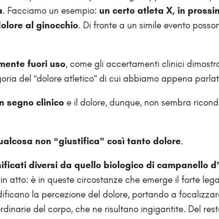
a
. Facciamo un esempio:
un certo atleta X, in prossi
olore al ginocchio
. Di fronte a un simile evento posso
amente fuori uso
, come gli accertamenti clinici dimostr
goria del “dolore atle­tico” di cui abbiamo appena parlat
un segno clinico
e il dolore, dunque, non sembra ricond
ualcosa non “giustifica” così tanto dolore
.
ficati diversi da quello biologico di campanello d
 in atto: è in queste circostanze che emerge il forte le
odificano la percezione del dolore, portando a focalizza
inarie del corpo, che ne risultano ingigantite. Del rest