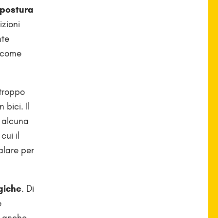
mpostura
izioni
nte
o come
 troppo
bici. Il
o alcuna
cui il
alare per
giche
. Di
e
o anche