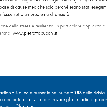
a base di cause mediche solo perché erano stati eseguiti
vi fosse sotto un problema di ansietà.
ne dello stress e resilienza, in particolare applicata al
Verona.
www.pietrotrabucchi.it
rticolo è di
ed è presente nel numero
283
della rivista
a dedicata alla rivista per trovare gli altri articoli presen
numero.
Clicca qui