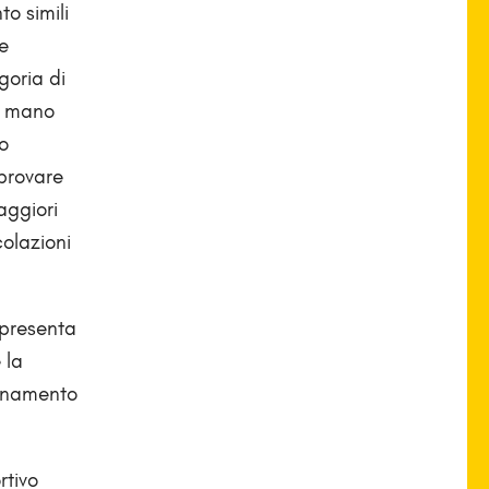
to simili
e
goria di
na mano
lo
 provare
aggiori
colazioni
o presenta
 la
llenamento
rtivo