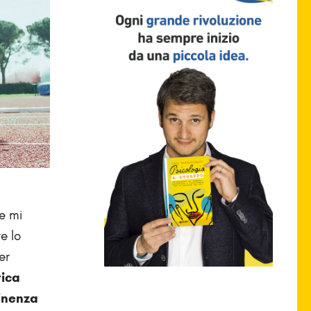
e mi
e lo
er
tica
inenza