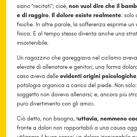
siano “recitati”; cioè,
non vuol dire che il bam
e di raggiro
.
Il dolore esiste realmente
: solo
fisiche. In altre parole, la sofferenza esprime u
fisica. E al tempo stesso diventa anche una strat
insostenibile.
Un ragazzino che gareggiava nel ciclismo aveva s
elevate di allenatore e genitori, una forma doloro
caso aveva delle
evidenti origini psicologiche
patologia organica a carico del piede. Non solo: 
soggetto non doveva allenarsi; e, ancora più str
puro divertimento con gli amici.
Ciò detto, non bisogna, t
uttavia, nemmeno cade
fronte a dolori non rapportabili a una causa ogget
utilizzare il buon senso: un dolore inspiegabile 