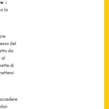
re
: i
no la
pre
resso del
etto da
 al
mette di
mettersi
succedere
lori