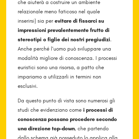
che aiuterà a costruire un ambiente
relazionale meno faticoso nel quale
inserirsi) sia per
evitare di fissarci su
impressioni prevalentemente frutto di
stereotipi
o figlie dei nostri pregiudizi
.
Anche perché l’uomo può sviluppare una
modalità migliore di conoscenza. I processi
euristici sono una risorsa, a patto che
impariamo a utilizzarli in termini non
esclusivi.
Da questo punto di vista sono numerosi gli
studi che evidenziano come
i processi di
conoscenza possano procedere secondo
una direzione top-down
, che partendo
dallo schema già posseduto lo applica alla