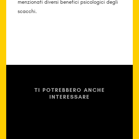
menzionati diversi benefici psicologici degli
scacchi.
TI POTREBBERO ANCHE
INTERESSARE