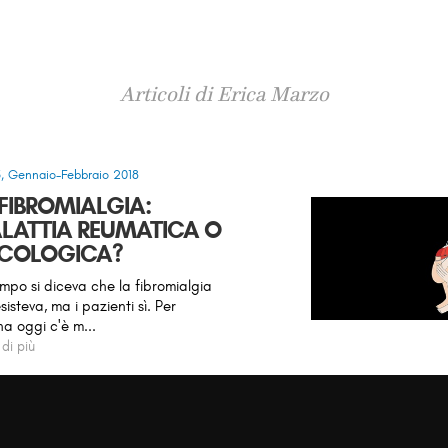
Articoli di Erica Marzo
5, Gennaio-Febbraio 2018
 FIBROMIALGIA:
LATTIA REUMATICA O
ICOLOGICA?
mpo si diceva che la fibromialgia
sisteva, ma i pazienti sì. Per
na oggi c'è m...
 di più