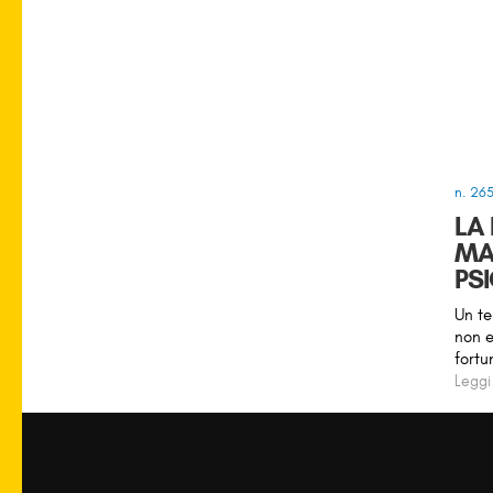
n. 26
LA
MA
PS
Un te
non e
fortu
Leggi