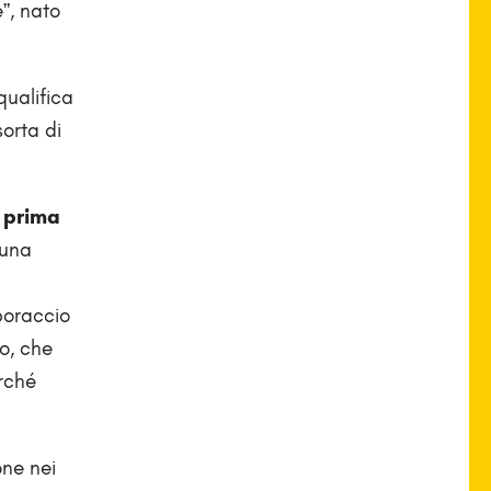
e”, nato
qualifica
sorta di
 prima
 una
 poraccio
io, che
rché
one nei