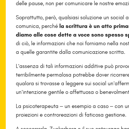
delle pause, non per comunicare le nostre emozi
Soprattutto, però, qualsiasi soluzione un social a
comunica, perché
la scrittura è un atto prim
diamo alle cose dette a voce sono spesso 
di ciò, le informazioni che noi forniamo nella n
a quelle garantite dalla comunicazione scritta.
L’assenza di tali informazioni additive può prov
terribilmente permalosa potrebbe dover ricorrere 
qualora si trovasse a leggere sui social un’affe
un’intenzione gentile o affettuosa o benevolmen
La psicoterapeuta – un esempio a caso – con un
proiezioni e controreazioni di faticosa gestione.
A soccorrerla, Zuckerberg e il suo entourage hann