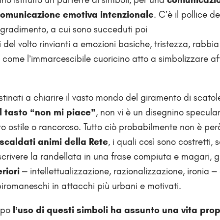
comunicazione emotiva intenzionale
. C’è il pollice d
l gradimento, a cui sono succeduti poi
el volto rinvianti a emozioni basiche, tristezza, rabbia f
 come l’immarcescibile cuoricino atto a simbolizzare aff
stinati a chiarire il vasto mondo del giramento di scatol
l tasto “non mi piace”
, non vi è un disegnino specula
 ostile o rancoroso. Tutto ciò probabilmente non è però
iscaldati animi della Rete
, i quali così sono costretti, 
scrivere la randellata in una frase compiuta e magari, g
riori
– intellettualizzazione, razionalizzazione, ironia –
piromaneschi in attacchi più urbani e motivati.
mpo
l’uso di questi simboli ha assunto una vita pro