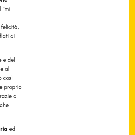
el “mi
elicità,
lati di
e e del
re al
 così
se proprio
razie a
 che
pria
ed