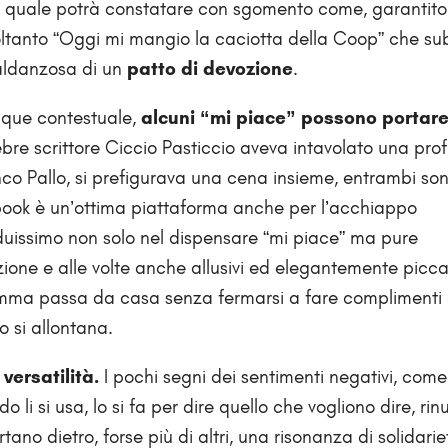
il quale potrà constatare con sgomento come, garantito
soltanto “Oggi mi mangio la caciotta della Coop” che su
baldanzosa di un
patto di devozione
.
unque contestuale,
alcuni “mi piace” possono portare
lebre scrittore Ciccio Pasticcio aveva intavolato una pro
nco Pallo, si prefigurava una cena insieme, entrambi sono
ook è un’ottima piattaforma anche per l’acchiappo
duissimo non solo nel dispensare “mi piace” ma pure
one e alle volte anche allusivi ed elegantemente picca
nsomma passa da casa senza fermarsi a fare complimenti 
o si allontana.
ersatilità.
I pochi segni dei sentimenti negativi, come
do li si usa, lo si fa per dire quello che vogliono dire, ri
ano dietro, forse più di altri, una risonanza di solidariet