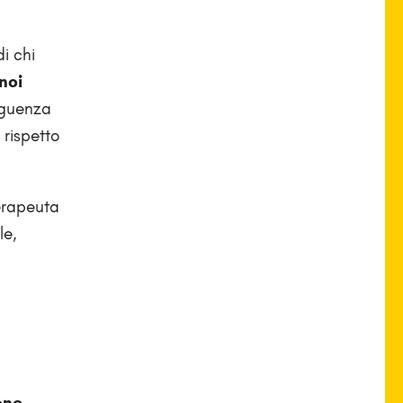
di chi
noi
eguenza
 rispetto
terapeuta
le,
one