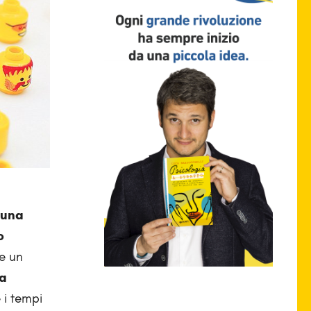
i una
o
re un
 a
e i tempi