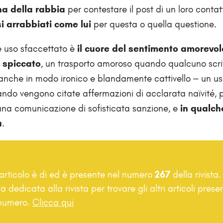
na della rabbia
per contestare il post di un loro contat
si arrabbiati come lui
per questa o quella questione.
 uso sfaccettato è
il cuore del sentimento amorevol
 spiccato
, un trasporto amoroso quando qualcuno scr
 anche in modo ironico e blandamente cattivello – un u
do vengono citate affermazioni di acclarata naïvité, 
a una comunicazione di sofisticata sanzione, e
in qualch
a
.
rticolo è di
ed è presente nel numero
267
della rivista
a dedicata alla rivista per trovare gli altri articoli presen
numero.
Clicca qui