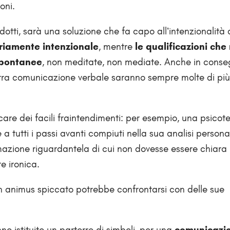
oni.
dotti, sarà una soluzione che fa capo all’intenzionalità 
ariamente intenzionale
, mentre
le qualificazioni che 
spontanee
, non meditate, non mediate. Anche in cons
ostra comunicazione verbale saranno sempre molte di più
ocare dei facili fraintendimenti: per esempio, una psico
a tutti i passi avanti compiuti nella sua analisi persona
rmazione riguardantela di cui non dovesse essere chiara
te ironica.
 animus spiccato potrebbe confrontarsi con delle sue
o istituito un parterre di simboli, per una
comunicazi