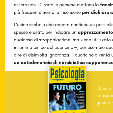
essere con. Di rado le persone mettono la
facci
più frequentemente la inserisono
per dichiarar
L’unico simbolo che ancora contiene un possibile
spesso è usato per indicare un
apprezzamento
qualcosa di strappalacrime, ma viene utilizzato
insomma cinico del cuoricino –, per esempio quan
dire di disinvolta ignoranza. Il cuoricino divent
un’autodenuncia di narcisistica supponenz
Questo a
la pagin
questo 