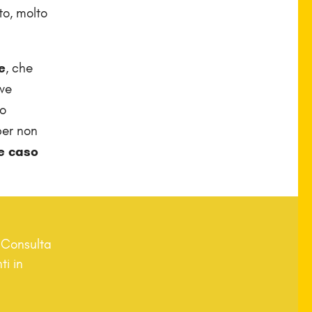
to, molto
e
, che
ive
so
per non
e caso
. Consulta
ti in