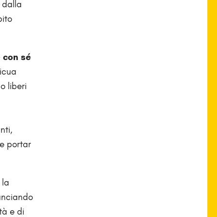
 dalla
bito
 con sé
ficua
 liberi
nti,
e portar
 la
nunciando
à e di