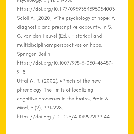
Psychology, 5 (4), 511-531;
https://doi.org/10.1177/0959354395054003
Scioli A. (2020), «The psychology of hope: A
diagnostic and prescriptive account», in S.
C. van den Heuvel (Ed.), Historical and
multidisciplinary perspectives on hope,
Springer, Berlin;
https://doi.org/10.1007/978-3-030-46489-
9_8
Uttal W. R. (2002), «Précis of the new
phrenology: The limits of localizing
cognitive processes in the brain», Brain &
Mind, 3 (2), 221-228;
https://doi.org./10.1023/A:1019972122144