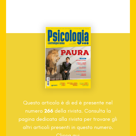
Questo articolo è di
ed è presente nel
numero
266
della rivista. Consulta la
pagina dedicata alla rivista per trovare gli
altri articoli presenti in questo numero.
Clicca qui