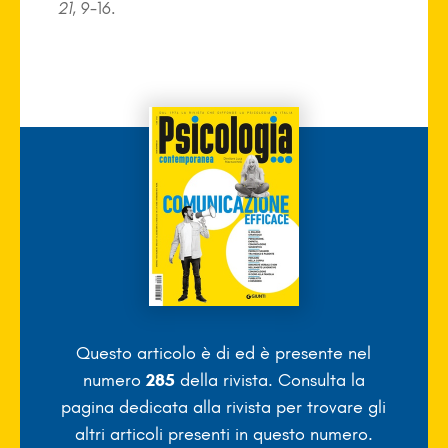
21
, 9-16.
Questo articolo è di
ed è presente nel
numero
285
della rivista. Consulta la
pagina dedicata alla rivista per trovare gli
altri articoli presenti in questo numero.