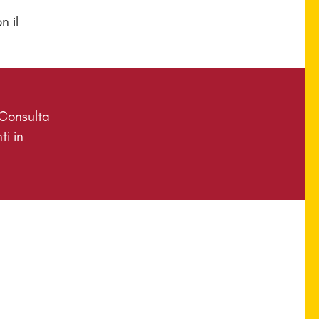
n il
 Consulta
ti in