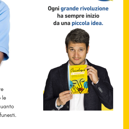
re
 le
 quanto
funesti.