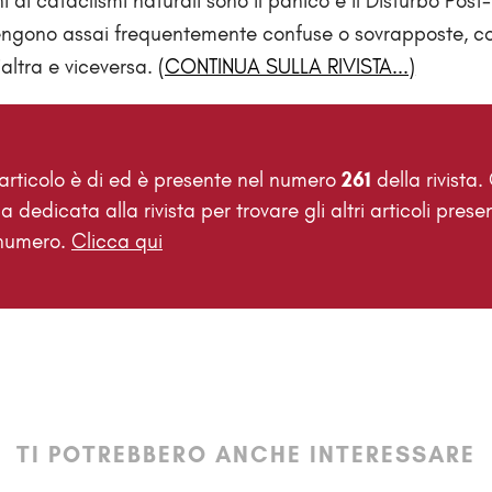
i ai cataclismi naturali sono il panico e il Disturbo Post-
engono assai frequentemente confuse o sovrapposte, co
’altra e viceversa.
(CONTINUA SULLA RIVISTA...)
rticolo è di
ed è presente nel numero
261
della rivista.
a dedicata alla rivista per trovare gli altri articoli presen
numero.
Clicca qui
TI POTREBBERO ANCHE INTERESSARE