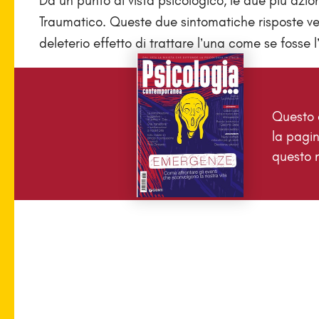
Da un punto di vista psicologico, le due più azion
Traumatico. Queste due sintomatiche risposte v
deleterio effetto di trattare l’una come se fosse l
Questo a
la pagin
questo 