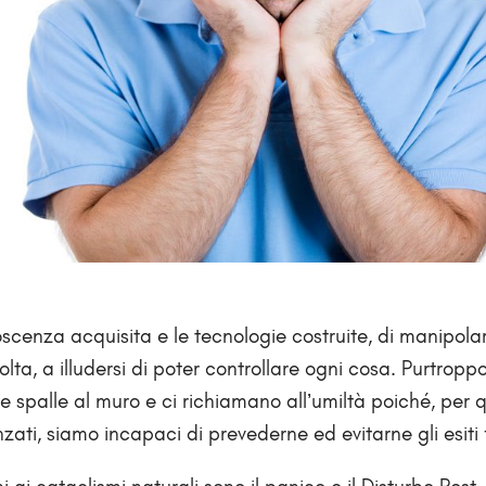
oscenza acquisita e le tecnologie costruite, di manipola
volta, a illudersi di poter controllare ogni cosa. Purtroppo
 le spalle al muro e ci richiamano all’umiltà poiché, per
ati, siamo incapaci di prevederne ed evitarne gli esiti 